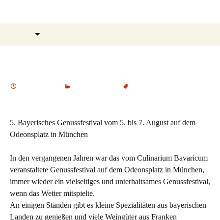
Zum
Olafs Gourmet Notizen
Inhalt
springen
Suchen
Menü
nach:
5. Bayerisches Genussfestival
15. Juli 2016
Specials
,
Wein
Frankenwein
,
genussfestival
5. Bayerisches Genussfestival vom 5. bis 7. August auf dem
Odeonsplatz in München
In den vergangenen Jahren war das vom Culinarium Bavaricum
veranstaltete Genussfestival auf dem Odeonsplatz in München,
immer wieder ein vielseitiges und unterhaltsames Genussfestival,
wenn das Wetter mitspielte.
An einigen Ständen gibt es kleine Spezialitäten aus bayerischen
Landen zu genießen und viele Weingüter aus Franken