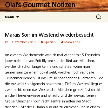
Zum
Olafs Gourmet Notizen
Inhalt
springen
Suchen
Menü
nach:
Marais Soir im Westend wiederbesucht
5. Dezember 2016
Specials
Marais Soir
An diesem Wochenende war ich mal wieder mit 5 Freunden,
(aber nicht die von Enit Blyton) sonder fünf aus München,
welche ich schon lange kenne und schätze, wenn man
gemeinsam zu einem Lokal geht, welches noch nicht alle
Teilnehmer kennen, ist das um so spannender zu erfahren, wie
die Auswahl so allgemein ankommt. „Tief im Westen“ liegt es
zwar nicht, denn das Westend in München grenzt fast direkt
an die Theresienwiese und ist aufgrund der gewachsenen
Größe Münchens noch recht zentral inmitten der Stadt
gelegen. Mit der U-Bahn also gut zu erreichen und in einem