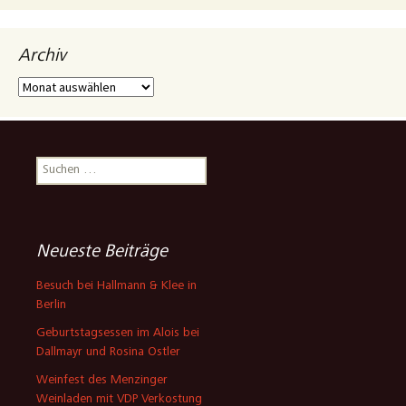
Archiv
Archiv
Suchen
nach:
Neueste Beiträge
Besuch bei Hallmann & Klee in
Berlin
Geburtstagsessen im Alois bei
Dallmayr und Rosina Ostler
Weinfest des Menzinger
Weinladen mit VDP Verkostung