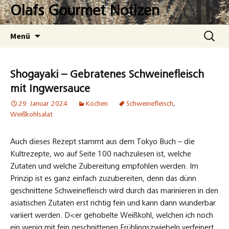
Zum
Olafs Gourmet Notizen
Inhalt
springen
Suchen
Menü
nach:
Shogayaki – Gebratenes Schweinefleisch
mit Ingwersauce
29. Januar 2024
Kochen
Schweinefleisch
,
Weißkohlsalat
Auch dieses Rezept stammt aus dem Tokyo Buch – die
Kultrezepte, wo auf Seite 100 nachzulesen ist, welche
Zutaten und welche Zubereitung empfohlen werden. Im
Prinzip ist es ganz einfach zuzubereiten, denn das dünn
geschnittene Schweinefleisch wird durch das marinieren in den
asiatischen Zutaten erst richtig fein und kann dann wunderbar
variiert werden. D<er gehobelte Weißkohl, welchen ich noch
ein wenig mit fein geschnittenen Frühlingszwiebeln verfeinert