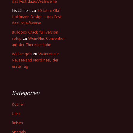
das Fest dazu/Weißweine
Iris Jähnert
zu
30 Jahre Olaf
Hoffmann Design – das Fest
dazu/Weißweine
Buildbox Crack full version
setup
zu
Wein-Plus Convention
auf der Theresienhöhe
Williamgob
zu
Weinreise in
Neuseeland Nordinsel, der
erste Tag
Kategorien
Kochen
Links
Reisen
Specials