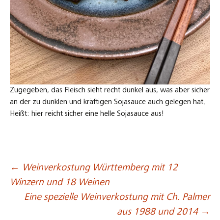
Zugegeben, das Fleisch sieht recht dunkel aus, was aber sicher
an der zu dunklen und kräftigen Sojasauce auch gelegen hat.
Heißt: hier reicht sicher eine helle Sojasauce aus!
←
Weinverkostung Württemberg mit 12
Beitragsnavigation
Winzern und 18 Weinen
Eine spezielle Weinverkostung mit Ch. Palmer
aus 1988 und 2014
→