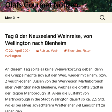
Zum
Olafs Gourmet Notizen
Inhalt
springen
Suchen
Menü
nach:
Tag 8 der Neuseeland Weinreise, von
Wellington nach Blenheim
22. April 2024
Reisen
,
Wein
Blenheim
,
Picton
,
Wellington
An diesem Tag sollte es keine Weinverkostung geben, denn
die Gruppe machte sich auf den Weg, wieder mit einem, bzw.
2 verschiedenen Bussen von der Weinregion Martinborough
über Wellington nach Blenheim, welches die größte Stadt in
der Region Marlborough ist. Allein die Busfahrt von
Martinborough in die Stadt Wellington dauert so ca. 2,5 Std.
wo es bei etwas schlechterem Wetter eher viel Landschaft zu
sehen gab.