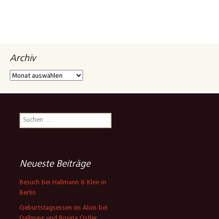
Archiv
Archiv
Suchen
nach:
Neueste Beiträge
Besuch bei Hallmann & Klee in
Berlin
Geburtstagsessen im Alois bei
Dallmayr und Rosina Ostler