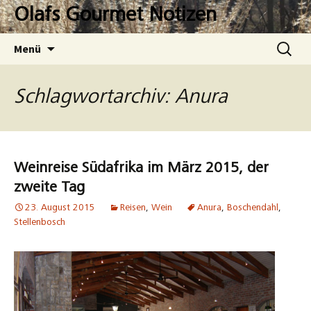
Zum
Olafs Gourmet Notizen
Inhalt
springen
Suchen
Menü
nach:
Schlagwortarchiv: Anura
Weinreise Südafrika im März 2015, der
zweite Tag
23. August 2015
Reisen
,
Wein
Anura
,
Boschendahl
,
Stellenbosch