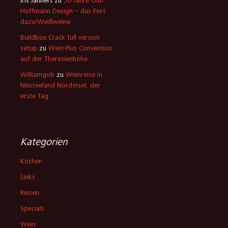
Iris Jähnert
zu
30 Jahre Olaf
Hoffmann Design – das Fest
dazu/Weißweine
Buildbox Crack full version
setup
zu
Wein-Plus Convention
auf der Theresienhöhe
Williamgob
zu
Weinreise in
Neuseeland Nordinsel, der
erste Tag
Kategorien
Kochen
Links
Reisen
Specials
Wein