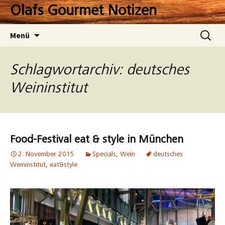
Zum
Olafs Gourmet Notizen
Inhalt
springen
Suchen
Menü
nach:
Schlagwortarchiv: deutsches
Weininstitut
Food-Festival eat & style in München
2. November 2015
Specials
,
Wein
deutsches
Weininstitut
,
eat&style