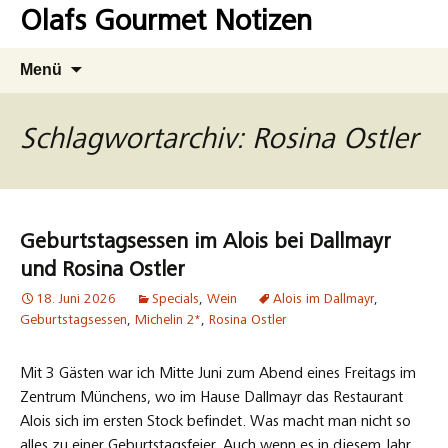
Zum
Olafs Gourmet Notizen
Inhalt
springen
Suchen
Menü
nach:
Schlagwortarchiv: Rosina Ostler
Geburtstagsessen im Alois bei Dallmayr
und Rosina Ostler
18. Juni 2026
Specials
,
Wein
Alois im Dallmayr
,
Geburtstagsessen
,
Michelin 2*
,
Rosina Ostler
Mit 3 Gästen war ich Mitte Juni zum Abend eines Freitags im
Zentrum Münchens, wo im Hause Dallmayr das Restaurant
Alois sich im ersten Stock befindet. Was macht man nicht so
alles zu einer Geburtstagsfeier. Auch wenn es in diesem Jahr