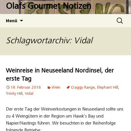
Zum
Olafs Gourmet Notizen
Inhalt
springen
Suchen
Menü
nach:
Schlagwortarchiv: Vidal
Weinreise in Neuseeland Nordinsel, der
erste Tag
18. Februar 2016
Wein
Craggy Range
,
Elephant Hill
,
Trinity Hill
,
Vidal
Der erste Tag der Weinverkostungen in Neuseeland sollte uns
zu 4 Weingütern in der Region um Hawk’s Bay und
Napier/Hastings führen. Wir besuchten in der Reihenfolge
folgende Betriebe: