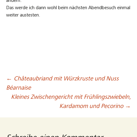
ändern.
Das werde ich dann wohl beim nächsten Abendbesuch einmal
weiter austesten.
←
Châteaubriand mit Würzkruste und Nuss
Beitragsnavigation
Béarnaise
Kleines Zwischengericht mit Frühlingszwiebeln,
Kardamom und Pecorino
→