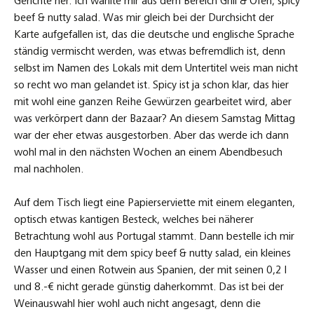
Gerichte her. Ich wählte mir aus dem Bereich Grill & Ofen, spicy
beef & nutty salad. Was mir gleich bei der Durchsicht der
Karte aufgefallen ist, das die deutsche und englische Sprache
ständig vermischt werden, was etwas befremdlich ist, denn
selbst im Namen des Lokals mit dem Untertitel weis man nicht
so recht wo man gelandet ist. Spicy ist ja schon klar, das hier
mit wohl eine ganzen Reihe Gewürzen gearbeitet wird, aber
was verkörpert dann der Bazaar? An diesem Samstag Mittag
war der eher etwas ausgestorben. Aber das werde ich dann
wohl mal in den nächsten Wochen an einem Abendbesuch
mal nachholen.
Auf dem Tisch liegt eine Papierserviette mit einem eleganten,
optisch etwas kantigen Besteck, welches bei näherer
Betrachtung wohl aus Portugal stammt. Dann bestelle ich mir
den Hauptgang mit dem spicy beef & nutty salad, ein kleines
Wasser und einen Rotwein aus Spanien, der mit seinen 0,2 l
und 8.-€ nicht gerade günstig daherkommt. Das ist bei der
Weinauswahl hier wohl auch nicht angesagt, denn die