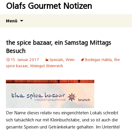
Zum
Olafs Gourmet Notizen
Inhalt
springen
Suchen
Menü
nach:
the spice bazaar, ein Samstag Mittags
Besuch
15. Januar 2017
Specials
,
Wein
Bodegas Habla
,
the
spice bazaar
,
Weingut Weinreich
Der Name dieses relativ neu eingerichteten Lokals schreibt
sich tatsächlich nur mit Kleinbuchstabe, und so ist auch die
gesamte Speisen und Getränkekarte gehalten. Im Untertitel