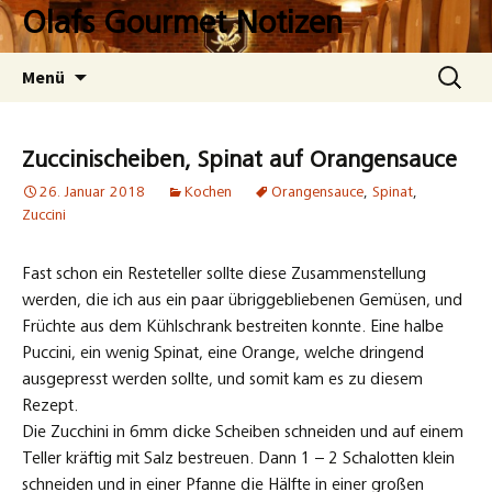
Zum
Olafs Gourmet Notizen
Inhalt
springen
Suchen
Menü
nach:
Zuccinischeiben, Spinat auf Orangensauce
26. Januar 2018
Kochen
Orangensauce
,
Spinat
,
Zuccini
Fast schon ein Resteteller sollte diese Zusammenstellung
werden, die ich aus ein paar übriggebliebenen Gemüsen, und
Früchte aus dem Kühlschrank bestreiten konnte. Eine halbe
Puccini, ein wenig Spinat, eine Orange, welche dringend
ausgepresst werden sollte, und somit kam es zu diesem
Rezept.
Die Zucchini in 6mm dicke Scheiben schneiden und auf einem
Teller kräftig mit Salz bestreuen. Dann 1 – 2 Schalotten klein
schneiden und in einer Pfanne die Hälfte in einer großen