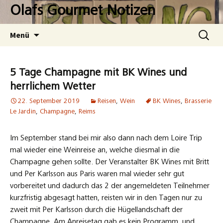
Zum
Olafs Gourmet Notizen
Inhalt
springen
Suchen
Menü
nach:
5 Tage Champagne mit BK Wines und
herrlichem Wetter
22. September 2019
Reisen
,
Wein
BK Wines
,
Brasserie
Le Jardin
,
Champagne
,
Reims
Im September stand bei mir also dann nach dem Loire Trip
mal wieder eine Weinreise an, welche diesmal in die
Champagne gehen sollte. Der Veranstalter BK Wines mit Britt
und Per Karlsson aus Paris waren mal wieder sehr gut
vorbereitet und dadurch das 2 der angemeldeten Teilnehmer
kurzfristig abgesagt hatten, reisten wir in den Tagen nur zu
zweit mit Per Karlsson durch die Hügellandschaft der
Champagne. Am Anreisetag gab es kein Programm, und