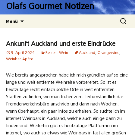
Zum
Olafs Gourmet Notizen
Inhalt
springen
Suchen
Menü
nach:
Ankunft Auckland und erste Eindrücke
9. April 2024
Reisen
,
Wein
Auckland
,
Orangewine
,
Weinbar Apéro
Wie bereits angesprochen habe ich mich gründlich auf so eine
lange und weit entfernte Weinreise vorbereitet. So ist es
heutzutage recht einfach solche Orte in weit entfernten
Städten zu finden, wo man früher zum Teil umständlich das
Fremdenverkehrsbüro anschrieb und dann nach Wochen,
wenn überhaupt, ein paar Infos zu erhalten. So suchte ich im
internet Weinbars in Auckland, welche auch einige dann zu
finden sind. Weiterhin gibt es heutzutage Plattformen im
internet, wo auch so etwas wie Weinbars in fast allen großen