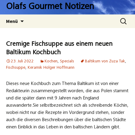
Zum
Olafs Gourmet Notizen
Inhalt
springen
Suchen
Menü
nach:
Cremige Fischsuppe aus einem neuen
Baltikum Kochbuch
23. Juli 2022
Kochen
,
Specials
Baltikum von Zuza Tak
,
Fischsuppe
,
Keramik Holger Hoffmann
Dieses neue Kochbuch zum Thema Baltikum ist von einer
Redakteurin zusammengestellt worden, die aus Polen stammt
und die später dann mit 9 Jahren nach England
auswanderte.Sie selbstbezeichnet sich als schreibende Köchin,
wobei nicht nur die Rezepte im Vordergrund stehen, sonder
auch die diversen Beschreibungen über die baltischen Städte
einen Einblick in das Leben in den baltischen Ländern gibt.