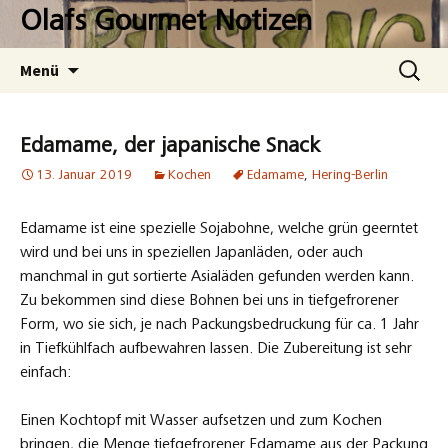
Zum
Olafs Gourmet Notizen
Inhalt
springen
Suchen
Menü
nach:
Edamame, der japanische Snack
13. Januar 2019
Kochen
Edamame
,
Hering-Berlin
Edamame ist eine spezielle Sojabohne, welche grün geerntet
wird und bei uns in speziellen Japanläden, oder auch
manchmal in gut sortierte Asialäden gefunden werden kann.
Zu bekommen sind diese Bohnen bei uns in tiefgefrorener
Form, wo sie sich, je nach Packungsbedruckung für ca. 1 Jahr
in Tiefkühlfach aufbewahren lassen. Die Zubereitung ist sehr
einfach:
Einen Kochtopf mit Wasser aufsetzen und zum Kochen
bringen, die Menge tiefgefrorener Edamame aus der Packung