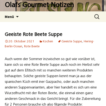
Zum
Olafs Gourmet Notizen
Inhalt
springen
Suchen
Menü
nach:
Geeiste Rote Beete Suppe
20. Oktober 2021
Kochen
Geeiste Suppe
,
Hering-
Berlin-Ocean
,
Rote Beete
Auch wenn der Sommer inzwischen so gut wie vorüber ist,
kann sich so eine Rote Beete Suppe auch noch im Herbst sehr
gut auf dem Eßtisch mit so manchen weiteren Produkten
behaupten. Solche geeiste Suppen kennt man ja aus der
spanischen Küch emit iner Gazpacho, oder auch manchen
anderen Suppenvarianten, aber hier handelt es sich um eine
Wurzelfrucht mit der Roten Beete, die einmal einen ganz
anderen Geschmack in das Gericht bringt. Für die Zubereitung
für 2 Personen brauche ich also filgende Produkte: