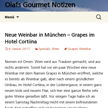
Zum
Olafs Gourmet Notizen
Inhalt
springen
Suchen
Menü
nach:
Neue Weinbar in München – Grapes im
Hotel Cortiina
9. Januar 2017
Specials
,
Wein
Grapes Weinbar
Nomen est Omen. Wein wird aus Trauben gemacht, und aus
nichts anderem. Somit hat vor ein paar Wochen eine neue
Weinbar mit dem Namen Grapes in München eröffnet, welche
es bereits als Weinbar gab, aber nach einem gründlichen
Umbau, im Hotel Cortiina, in der Lederergasse, in einem ganz
neuen look und neuem Flair, sich hier eine ganze Reihe sehr
guter Weine genießen läßt. Vor einigen Tage habe ich an
einem Samstag Nachmittag micht mit einem befreundeten