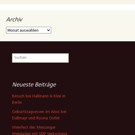
Archiv
Archiv
Suchen
nach:
Neueste Beiträge
Besuch bei Hallmann & Klee in
Berlin
Geburtstagsessen im Alois bei
Dallmayr und Rosina Ostler
Weinfest des Menzinger
Weinladen mit VDP Verkostung