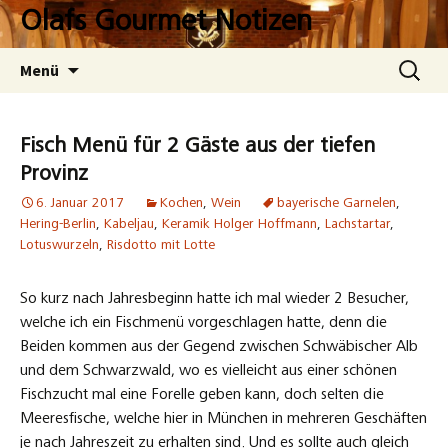
Zum
Olafs Gourmet Notizen
Inhalt
springen
Suchen
Menü
nach:
Fisch Menü für 2 Gäste aus der tiefen
Provinz
6. Januar 2017
Kochen
,
Wein
bayerische Garnelen
,
Hering-Berlin
,
Kabeljau
,
Keramik Holger Hoffmann
,
Lachstartar
,
Lotuswurzeln
,
Risdotto mit Lotte
So kurz nach Jahresbeginn hatte ich mal wieder 2 Besucher,
welche ich ein Fischmenü vorgeschlagen hatte, denn die
Beiden kommen aus der Gegend zwischen Schwäbischer Alb
und dem Schwarzwald, wo es vielleicht aus einer schönen
Fischzucht mal eine Forelle geben kann, doch selten die
Meeresfische, welche hier in München in mehreren Geschäften
je nach Jahreszeit zu erhalten sind. Und es sollte auch gleich