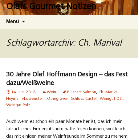
Zum
Olafs Gourmet Notizen
Inhalt
springen
Suchen
Menü
nach:
Schlagwortarchiv: Ch. Marival
30 Jahre Olaf Hoffmann Design – das Fest
dazu/Weißweine
14. Juni 2016
Wein
Billecart-Salmon
,
Ch. Marival
,
Heymann-Löwenstein
,
Othegraven
,
Schloss Castell
,
Weingut Ott
,
Weingut Polz
Auch wenn es schon ein paar Monate her ist, das ich mein
tatsächliches Firmenjubiläum hätte feiern können, wollte ich
das mit einigen meiner Weinfreunde im Sommer zu meinem