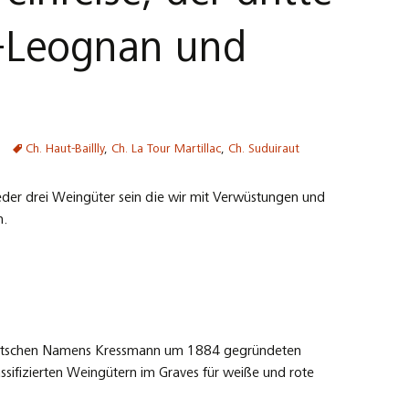
c-Leognan und
Ch. Haut-Baillly
,
Ch. La Tour Martillac
,
Ch. Suduiraut
eder drei Weingüter sein die wir mit Verwüstungen und
n.
eutschen Namens Kressmann um 1884 gegründeten
assifizierten Weingütern im Graves für weiße und rote