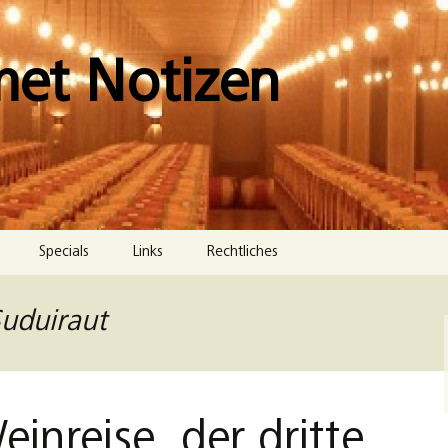
met Notizen
Specials
Links
Rechtliches
Impressum
Suduiraut
Datenschutzerklärung
Cookie-Richtlinie (EU)
inreise, der dritte