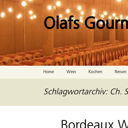
Zum
Inhalt
springen
Olafs Gour
Home
Wein
Kochen
Reisen
Schlagwortarchiv: Ch. 
Bordeaux We