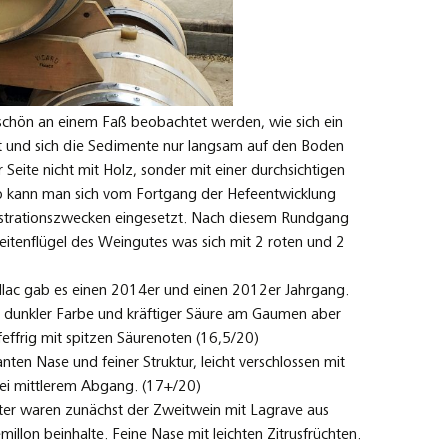
 schön an einem Faß beobachtet werden, wie sich ein
t und sich die Sedimente nur langsam auf den Boden
Seite nicht mit Holz, sonder mit einer durchsichtigen
so kann man sich vom Fortgang der Hefeentwicklung
strationszwecken eingesetzt. Nach diesem Rundgang
eitenflügel des Weingutes was sich mit 2 roten und 2
illac gab es einen 2014er und einen 2012er Jahrgang.
nd dunkler Farbe und kräftiger Säure am Gaumen aber
effrig mit spitzen Säurenoten (16,5/20)
ten Nase und feiner Struktur, leicht verschlossen mit
bei mittlerem Abgang. (17+/20)
er waren zunächst der Zweitwein mit Lagrave aus
lon beinhalte. Feine Nase mit leichten Zitrusfrüchten.