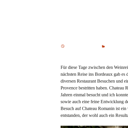
Burgund un
Ch. Romani
4. November 2025
Reisen
,
Wein
d'Honneur
,
La Cuisine des Copains
Für diese Tage zwischen den Weinre
nächsten Reise ins Bordeaux gab es dr
diversen Restaurant Besuchen und ei
Provence bestritten haben. Chateau R
Jahren einmal besucht und ich konnt
sowie auch eine feine Entwicklung d
Besuch auf Chateau Romanin ist ein w
entstanden, der wohl auch ein Resul