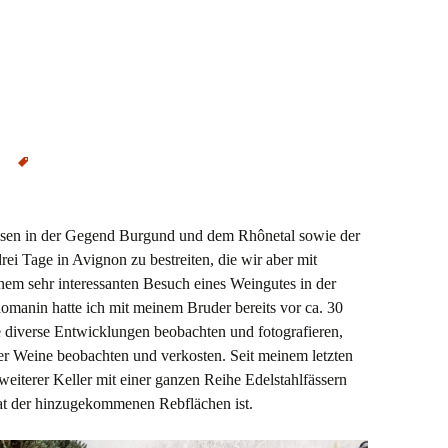
d Bordeaux, sowie
n
Avignon
,
Bibendum
,
Chateau Romanin
,
La Cour
isen in der Gegend Burgund und dem Rhônetal sowie der
ei Tage in Avignon zu bestreiten, die wir aber mit
nem sehr interessanten Besuch eines Weingutes in der
omanin hatte ich mit meinem Bruder bereits vor ca. 30
e diverse Entwicklungen beobachten und fotografieren,
er Weine beobachten und verkosten. Seit meinem letzten
eiterer Keller mit einer ganzen Reihe Edelstahlfässern
tat der hinzugekommenen Rebflächen ist.