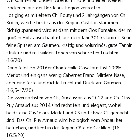
Wir konnten an diesem Abend 11 rote und einen weißen
trockenen aus der Bordeaux Region verkosten.
Los ging es mit einem Ch. Bouty und 2 Jahrgängen von Ch.
Robin, welche beide aus der Region Castillon stammen.
Richtig spannend wird es dann mit dem Clos Fontaine, der im
großen Holz ausgebaut ist, aus dem Jahr 2015 stammt. Sehr
feine Spitzen am Gaumen, kräftig und voluminös, gute Tannin
Struktur und mit wilden Tönen von sehr reifen Früchten
(16/20)
Dann folgt ein 2016er Chantecaille Claval aus fast 100%
Merlot und ein ganz wenig Cabernet Franc. Mittlere Nase,
aber eine feste und dichte Frucht mit Druck am Gaumen.
(16,5-17/20)
Die zwei nächsten von Ch. Aucaussan aus 2012 und Ch. Clos
Puy Arnaud aus 2014 sind recht fein und elegant, wobei
beide eine Cuvée aus Merlot und CS und etwas CF gemacht
sind. Das Ch. Puy Arnaud wird biologisch vom Anbau her
betrieben, und liegt in der Region Côte de Castillon. (16-
16,5/20)