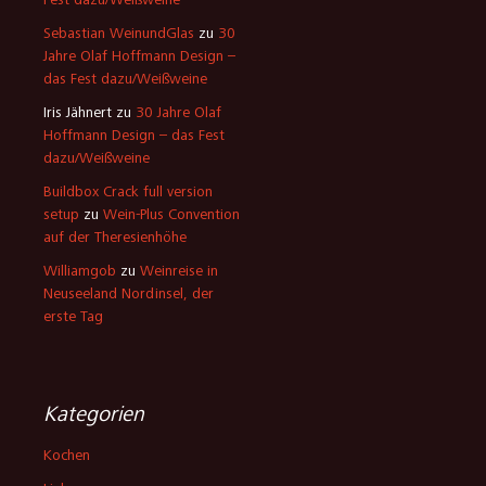
Fest dazu/Weißweine
Sebastian WeinundGlas
zu
30
Jahre Olaf Hoffmann Design –
das Fest dazu/Weißweine
Iris Jähnert
zu
30 Jahre Olaf
Hoffmann Design – das Fest
dazu/Weißweine
Buildbox Crack full version
setup
zu
Wein-Plus Convention
auf der Theresienhöhe
Williamgob
zu
Weinreise in
Neuseeland Nordinsel, der
erste Tag
Kategorien
Kochen