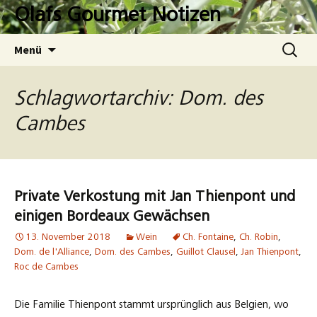
Zum
Olafs Gourmet Notizen
Inhalt
springen
Suchen
Menü
nach:
Schlagwortarchiv: Dom. des
Cambes
Private Verkostung mit Jan Thienpont und
einigen Bordeaux Gewächsen
13. November 2018
Wein
Ch. Fontaine
,
Ch. Robin
,
Dom. de l'Alliance
,
Dom. des Cambes
,
Guillot Clausel
,
Jan Thienpont
,
Roc de Cambes
Die Familie Thienpont stammt ursprünglich aus Belgien, wo