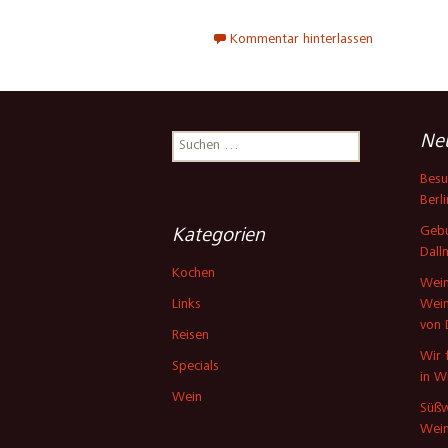
Kommentar hinterlassen
Suchen
Neu
nach:
Besu
Berli
Gebu
Kategorien
Dall
Kochen
Wein
Links
Wein
von 
Reisen
Wir 
Specials
in W
Wein
Süßw
Wein