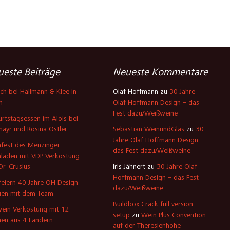
este Beiträge
Neueste Kommentare
ch bei Hallmann & Klee in
Olaf Hoffmann
zu
30 Jahre
n
Olaf Hoffmann Design – das
Fest dazu/Weißweine
rtstagsessen im Alois bei
mayr und Rosina Ostler
Sebastian WeinundGlas
zu
30
Jahre Olaf Hoffmann Design –
fest des Menzinger
das Fest dazu/Weißweine
laden mit VDP Verkostung
Dr. Crusius
Iris Jähnert
zu
30 Jahre Olaf
Hoffmann Design – das Fest
feiern 40 Jahre OH Design
dazu/Weißweine
ien mit dem Team
Buildbox Crack full version
ein Verkostung mit 12
setup
zu
Wein-Plus Convention
en aus 4 Ländern
auf der Theresienhöhe