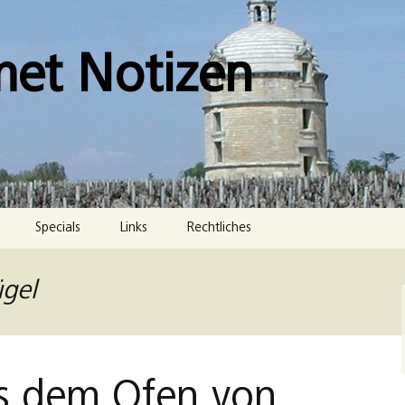
met Notizen
Specials
Links
Rechtliches
Impressum
ügel
Datenschutzerklärung
Cookie-Richtlinie (EU)
us dem Ofen von