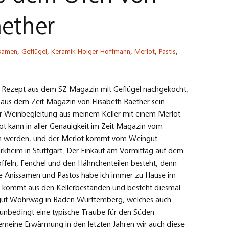
aether
samen
,
Geflügel
,
Keramik Holger Hoffmann
,
Merlot
,
Pastis
,
es Rezept aus dem SZ Magazin mit Geflügel nachgekocht,
 aus dem Zeit Magazin von Elisabeth Raether sein.
r Weinbegleitung aus meinem Keller mit einem Merlot
 kann in aller Genauigkeit im Zeit Magazin vom
en werden, und der Merlot kommt vom Weingut
kheim in Stuttgart. Der Einkauf am Vormittag auf dem
offeln, Fenchel und den Hähnchenteilen besteht, denn
ie Anissamen und Pastos habe ich immer zu Hause im
n kommt aus den Kellerbeständen und besteht diesmal
ngut Wöhrwag in Baden Württemberg, welches auch
ht unbedingt eine typische Traube für den Süden
gemeine Erwärmung in den letzten Jahren wir auch diese