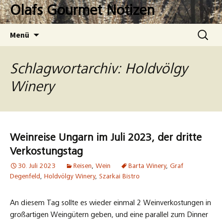
Zum
Olafs Gourmet Notizen
Inhalt
springen
Suchen
Menü
nach:
Schlagwortarchiv: Holdvölgy
Winery
Weinreise Ungarn im Juli 2023, der dritte
Verkostungstag
30. Juli 2023
Reisen
,
Wein
Barta Winery
,
Graf
Degenfeld
,
Holdvölgy Winery
,
Szarkai Bistro
An diesem Tag sollte es wieder einmal 2 Weinverkostungen in
großartigen Weingütern geben, und eine parallel zum Dinner