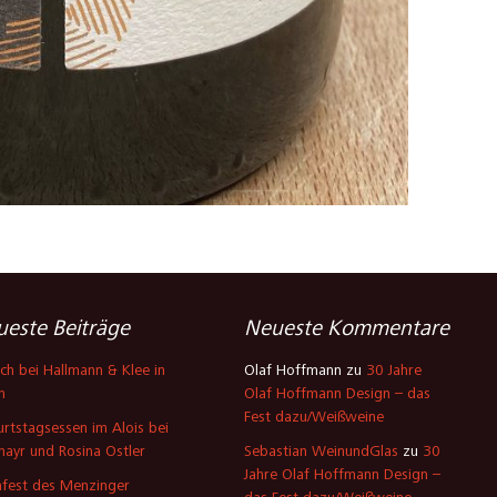
este Beiträge
Neueste Kommentare
ch bei Hallmann & Klee in
Olaf Hoffmann
zu
30 Jahre
n
Olaf Hoffmann Design – das
Fest dazu/Weißweine
rtstagsessen im Alois bei
mayr und Rosina Ostler
Sebastian WeinundGlas
zu
30
Jahre Olaf Hoffmann Design –
fest des Menzinger