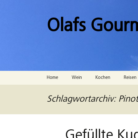
Zum
Inhalt
springen
Olafs Gour
Home
Wein
Kochen
Reisen
Schlagwortarchiv: Pino
Gefüllte Ku