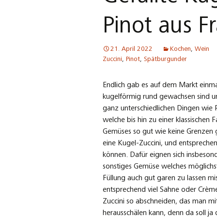
Pinot aus F
21. April 2022
Kochen
,
Wein
Zuccini
,
Pinot
,
Spätburgunder
Endlich gab es auf dem Markt einma
kugelförmig rund gewachsen sind un
ganz unterschiedlichen Dingen wie P
welche bis hin zu einer klassischen F
Gemüses so gut wie keine Grenzen ge
eine Kugel-Zuccini, und entspreche
können. Dafür eignen sich insbesond
sonstiges Gemüse welches möglichst
Füllung auch gut garen zu lassen mis
entsprechend viel Sahne oder Crème
Zuccini so abschneiden, das man mit
herausschälen kann, denn da soll ja d