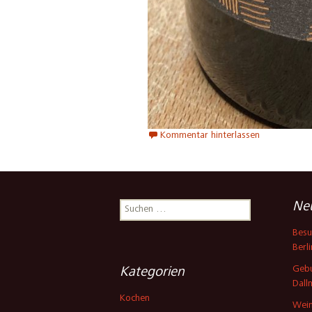
Kommentar hinterlassen
Suchen
Neu
nach:
Besu
Berli
Gebu
Kategorien
Dall
Kochen
Wein