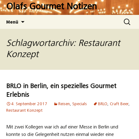
Zum
Olafs Gourmet Notizen
Inhalt
springen
Suchen
Menü
nach:
Schlagwortarchiv: Restaurant
Konzept
BRLO in Berlin, ein spezielles Gourmet
Erlebnis
4. September 2017
Reisen
,
Specials
BRLO
,
Craft Beer
,
Restaurant Konzept
Mit zwei Kollegen war ich auf einer Messe in Berlin und
konnte so die Gelegenheit nutzen einmal wieder eine