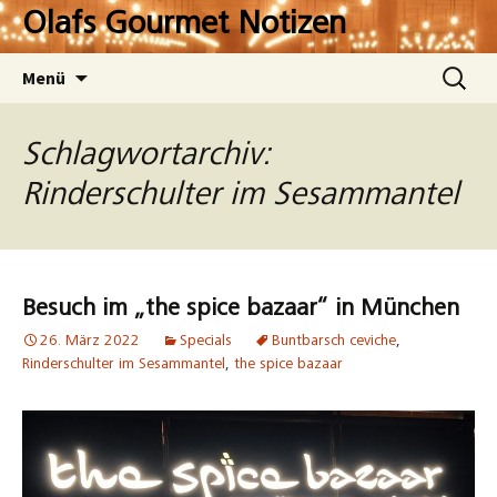
Zum
Olafs Gourmet Notizen
Inhalt
springen
Suchen
Menü
nach:
Schlagwortarchiv:
Rinderschulter im Sesammantel
Besuch im „the spice bazaar“ in München
26. März 2022
Specials
Buntbarsch ceviche
,
Rinderschulter im Sesammantel
,
the spice bazaar