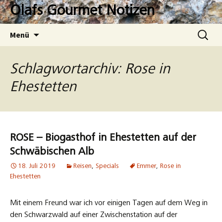
Zum
Olafs Gourmet Notizen
Inhalt
springen
Suchen
Menü
nach:
Schlagwortarchiv: Rose in
Ehestetten
ROSE – Biogasthof in Ehestetten auf der
Schwäbischen Alb
18. Juli 2019
Reisen
,
Specials
Emmer
,
Rose in
Ehestetten
Mit einem Freund war ich vor einigen Tagen auf dem Weg in
den Schwarzwald auf einer Zwischenstation auf der