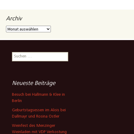
Archiv
Archiv
Suchen
nach:
Neueste Beiträge
Besuch bei Hallmann & Klee in
Berlin
Geburtstagsessen im Alois bei
Dallmayr und Rosina Ostler
Weinfest des Menzinger
Weinladen mit VDP Verkostung