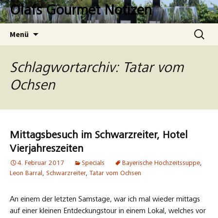
Zum
Olafs Gourmet Notizen
Inhalt
springen
Suchen
Menü
nach:
Schlagwortarchiv: Tatar vom
Ochsen
Mittagsbesuch im Schwarzreiter, Hotel
Vierjahreszeiten
4. Februar 2017
Specials
Bayerische Hochzeitssuppe
,
Leon Barral
,
Schwarzreiter
,
Tatar vom Ochsen
An einem der letzten Samstage, war ich mal wieder mittags
auf einer kleinen Entdeckungstour in einem Lokal, welches vor