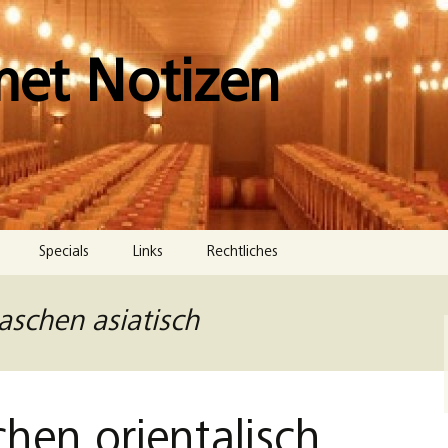
met Notizen
Specials
Links
Rechtliches
Impressum
aschen asiatisch
Datenschutzerklärung
Cookie-Richtlinie (EU)
hen orientalisch