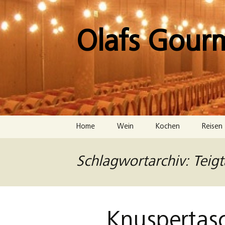
Zum
Inhalt
springen
Olafs Gour
Home
Wein
Kochen
Reisen
Schlagwortarchiv: Teigt
Knuspertasc