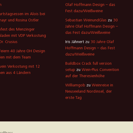
n
Olaf Hoffmann Design – das
Fest dazu/Weißweine
rtstagsessen im Alois bei
mayr und Rosina Ostler
Sebastian WeinundGlas
zu
30
Jahre Olaf Hoffmann Design –
fest des Menzinger
das Fest dazu/Weißweine
laden mit VDP Verkostung
Dr. Crusius
Iris Jähnert
zu
30 Jahre Olaf
Hoffmann Design – das Fest
feiern 40 Jahre OH Design
dazu/Weißweine
ien mit dem Team
Buildbox Crack full version
ein Verkostung mit 12
setup
zu
Wein-Plus Convention
en aus 4 Ländern
auf der Theresienhöhe
Williamgob
zu
Weinreise in
Neuseeland Nordinsel, der
erste Tag