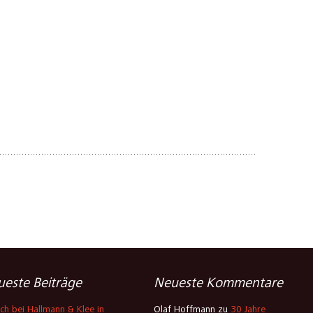
este Beiträge
Neueste Kommentare
ch bei Hallmann & Klee in
Olaf Hoffmann
zu
30 Jahre