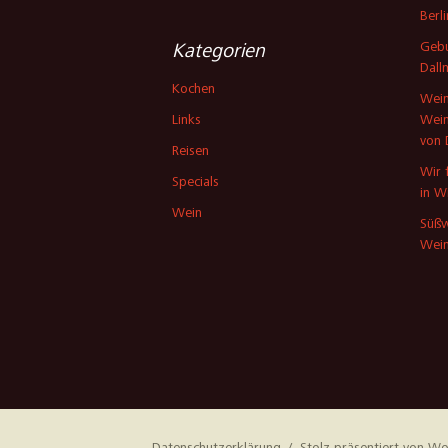
Berli
Gebu
Kategorien
Dall
Kochen
Wein
Links
Wein
von 
Reisen
Wir 
Specials
in W
Wein
Süßw
Wein