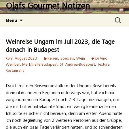
Zum
Olafs Gourmet Notizen
Inhalt
springen
Suchen
Menü
nach:
Weinreise Ungarn im Juli 2023, die Tage
danach in Budapest
9. August 2023
Reisen
,
Specials
,
Wein
Di Vino
Weinbar
,
Markthalle Budapest
,
St. Andrea-Budapest
,
Textura
Restaurant
Da ich mit den Reiseveranstaltern der Ungarn-Reise bereits
dreimal in anderen Regionen unterwegs war, hatte ich mir
vorgenommen in Budapest noch 2-3 Tage anzuhängen, um
die mir bisher unbekannte Stadt ein wenig kennenzulernen.
Ich sollte es sicher nicht bereuen, denn am ersten Abend hatte
ich noch Begleitung von 2 weiteren Personen aus der Gruppe,
die auch ein paar Tage verlängert hatten, und so schlenderten