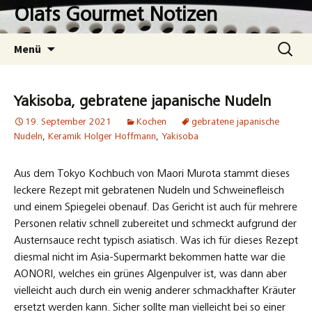
Zum
Olafs Gourmet Notizen
Inhalt
springen
Suchen
Menü
nach:
Yakisoba, gebratene japanische Nudeln
19. September 2021
Kochen
gebratene japanische
Nudeln
,
Keramik Holger Hoffmann
,
Yakisoba
Aus dem Tokyo Kochbuch von Maori Murota stammt dieses
leckere Rezept mit gebratenen Nudeln und Schweinefleisch
und einem Spiegelei obenauf. Das Gericht ist auch für mehrere
Personen relativ schnell zubereitet und schmeckt aufgrund der
Austernsauce recht typisch asiatisch. Was ich für dieses Rezept
diesmal nicht im Asia-Supermarkt bekommen hatte war die
AONORI, welches ein grünes Algenpulver ist, was dann aber
vielleicht auch durch ein wenig anderer schmackhafter Kräuter
ersetzt werden kann. Sicher sollte man vielleicht bei so einer