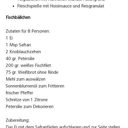
Fleischspieße mit Hoisinsauce und Reisgranulat
Fischbällchen
Zutaten für 8 Personen:
1 Ei
1 Msp Safran
2 Knoblauchzehen
40 gr. Petersilie
200 gr. weißes Fischfilet
75 gr. Weißbrot ohne Rinde
Mehl zum auswälzen
Sonnenblumenöl zum Frittieren
frischer Pfeffer
Schnitze von 1 Zitrone
Petersilie zum Dekorieren
Zubereitung:
Das Ei mit dem Safranfäden aufschlagen und zur Seite stellen.