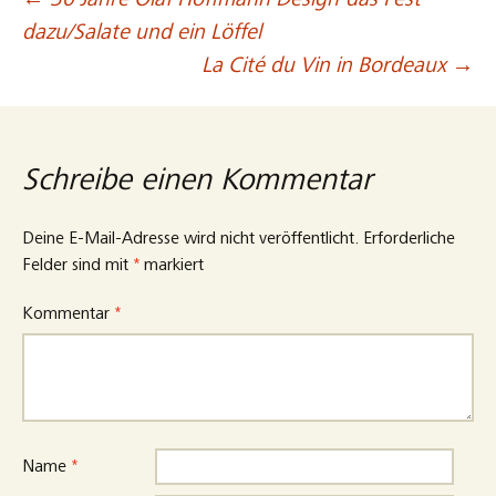
←
30 Jahre Olaf Hoffmann Design-das Fest
Beitragsnavigation
dazu/Salate und ein Löffel
La Cité du Vin in Bordeaux
→
Schreibe einen Kommentar
Deine E-Mail-Adresse wird nicht veröffentlicht.
Erforderliche
Felder sind mit
*
markiert
Kommentar
*
Name
*