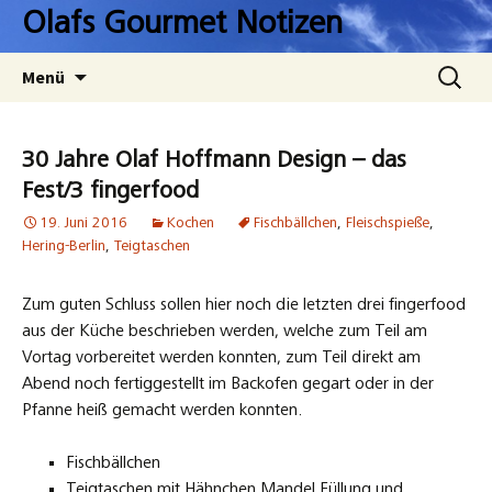
Zum
Olafs Gourmet Notizen
Inhalt
springen
Suchen
Menü
nach:
30 Jahre Olaf Hoffmann Design – das
Fest/3 fingerfood
19. Juni 2016
Kochen
Fischbällchen
,
Fleischspieße
,
Hering-Berlin
,
Teigtaschen
Zum guten Schluss sollen hier noch die letzten drei fingerfood
aus der Küche beschrieben werden, welche zum Teil am
Vortag vorbereitet werden konnten, zum Teil direkt am
Abend noch fertiggestellt im Backofen gegart oder in der
Pfanne heiß gemacht werden konnten.
Fischbällchen
Teigtaschen mit Hähnchen Mandel Füllung und