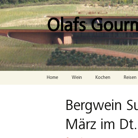
Zum
Inhalt
springen
Olafs Gour
Home
Wein
Kochen
Reisen
Bergwein S
März im Dt