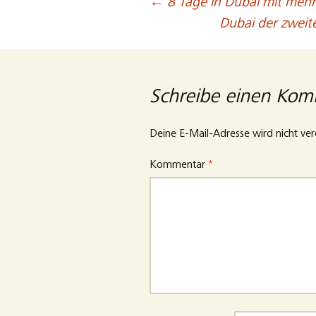
←
8 Tage in Dubai mit mehr
Beitragsnavigation
Dubai der zweit
Schreibe einen Ko
Deine E-Mail-Adresse wird nicht verö
Kommentar
*