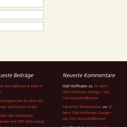
este Beiträge
Neueste Kommentare
ch bei Hallmann & Klee in
Olaf Hoffmann
zu
30 Jahre
n
Olaf Hoffmann Design – das
Fest dazu/Weißweine
rtstagsessen im Alois bei
mayr und Rosina Ostler
Sebastian WeinundGlas
zu
30
Jahre Olaf Hoffmann Design –
fest des Menzinger
das Fest dazu/Weißweine
laden mit VDP Verkostung