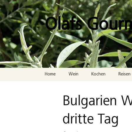
Zum
Inhalt
springen
Olafs Gour
Home
Wein
Kochen
Reisen
Bulgarien W
dritte Tag