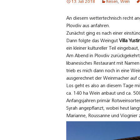
13. Juli 2018
Reisen
,
Wein
An diesem wettertechnisch recht an
Plovdiv aus anfahren.
Zunächst ging es nach einer einstü
Dann folgte das Weingut
Villa Yusti
ein kleiner kultureller Teil eingeb
Am Abend in Plovdiv zurückgekehrt tr
libanesisches Restaurant mit Namen
trieb es mich dann noch in eine We
ausgerechnet der Weinmacher auf d
Los geht es also an diesem Tage mi
ca. 140 ha Wein anbaut und ca. 500
Anfangsjahren primär Rotweinsorten
Syrah angepflanzt, wobei heut lan
Marianne, Roussanne und Viognier zu