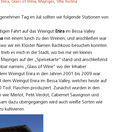
Enira
,
Glass of Wine
,
Mayriges
,
Villa Yustina
genehmen Tag im Juli sollten wir folgende Stationen von
ndigen Fahrt auf das Weingut
Enira
im Bessa Valley.
na
mit einem lunch zu den Weinen, und anschließen war
aut, wo wir ein Kloster Namen Bachkovo besuchen konnten.
ieb es mich in die Stadt, wo bei mir ein kleines
 Mayriges auf der „Speisekarte“ stand und anschließend
inbar namens „Glass of Wine“ wo der Inhaber
em Weingut Enira in den Jahren 2001 bis 2009 war.
t dem Weingut Enira im Bessa Valley, welches heute auf
 Tod. Flaschen produziert. Zunächst wurden in den
 wie Merlot, Petit Verdot, Cabernet Sauvignon und
gsam dazu übergegangen wird auch weiße Sorten wie
 kultivieren.