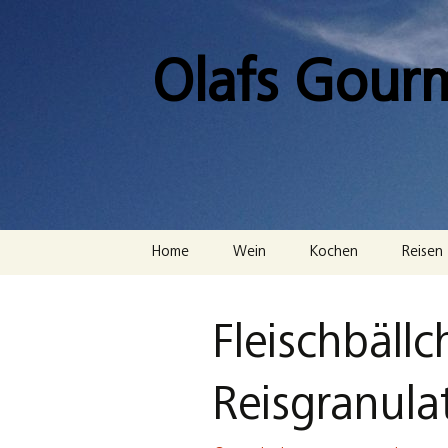
Zum
Inhalt
springen
Olafs Gour
Home
Wein
Kochen
Reisen
Fleischbäll
Reisgranula