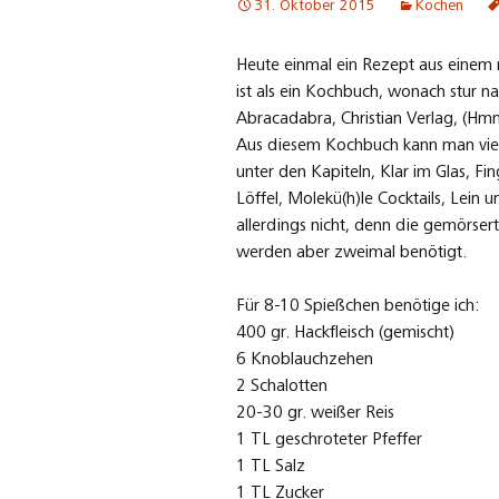
31. Oktober 2015
Kochen
Heute einmal ein Rezept aus einem 
ist als ein Kochbuch, wonach stur n
Abracadabra, Christian Verlag, (H
Aus diesem Kochbuch kann man viel
unter den Kapiteln, Klar im Glas, 
Löffel, Molekü(h)le Cocktails, Lein 
allerdings nicht, denn die gemörser
werden aber zweimal benötigt.
Für 8-10 Spießchen benötige ich:
400 gr. Hackfleisch (gemischt)
6 Knoblauchzehen
2 Schalotten
20-30 gr. weißer Reis
1 TL geschroteter Pfeffer
1 TL Salz
1 TL Zucker