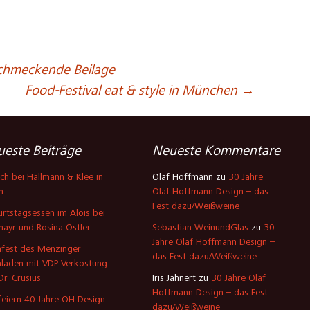
chmeckende Beilage
Food-Festival eat & style in München
→
este Beiträge
Neueste Kommentare
ch bei Hallmann & Klee in
Olaf Hoffmann
zu
30 Jahre
n
Olaf Hoffmann Design – das
Fest dazu/Weißweine
rtstagsessen im Alois bei
mayr und Rosina Ostler
Sebastian WeinundGlas
zu
30
Jahre Olaf Hoffmann Design –
fest des Menzinger
das Fest dazu/Weißweine
laden mit VDP Verkostung
Dr. Crusius
Iris Jähnert
zu
30 Jahre Olaf
Hoffmann Design – das Fest
feiern 40 Jahre OH Design
dazu/Weißweine