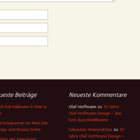
este Beiträge
Neueste Kommentare
ch bei Hallmann & Klee in
Olaf Hoffmann
zu
30 Jahre
n
Olaf Hoffmann Design – das
Fest dazu/Weißweine
rtstagsessen im Alois bei
mayr und Rosina Ostler
Sebastian WeinundGlas
zu
30
Jahre Olaf Hoffmann Design –
fest des Menzinger