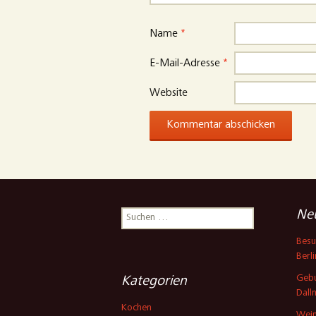
Name
*
E-Mail-Adresse
*
Website
Suchen
Neu
nach:
Besu
Berli
Gebu
Kategorien
Dall
Kochen
Wein