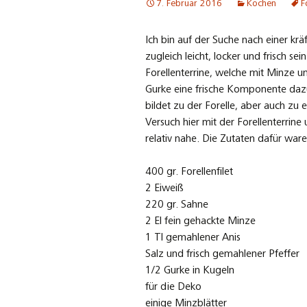
7. Februar 2016
Kochen
F
Ich bin auf der Suche nach einer kr
zugleich leicht, locker und frisch se
Forellenterrine, welche mit Minze u
Gurke eine frische Komponente dazu 
bildet zu der Forelle, aber auch zu
Versuch hier mit der Forellenterrin
relativ nahe. Die Zutaten dafür ware
400 gr. Forellenfilet
2 Eiweiß
220 gr. Sahne
2 El fein gehackte Minze
1 Tl gemahlener Anis
Salz und frisch gemahlener Pfeffer
1/2 Gurke in Kugeln
für die Deko
einige Minzblätter