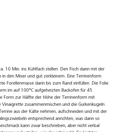
ca. 10 Min. ins Kühlfach stellen. Den Fisch dann mit der
n den Mixer und gut zerkleinern. Eine Terrinenform
hte Forellenmasse darin bis zum Rand einfüllen. Die Folie
 Form im auf 100°C aufgeheizten Backofen für 45
fe Form zur Hälfte der Höhe der Terrinenform mit
 Die Vinaigrette zusammenmischen und die Gurkenkugeln
Terrine aus der Kälte nehmen, aufschneiden und mit der
ühlingszwiebeln entsprechend anrichten, was dann so
Geschmack kann zwar beschrieben, aber nicht verbal