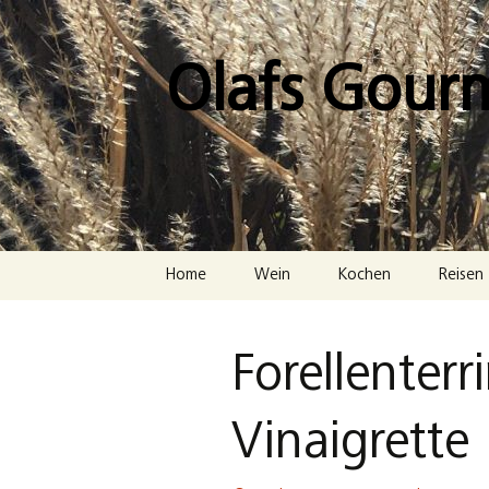
Zum
Inhalt
springen
Olafs Gour
Home
Wein
Kochen
Reisen
Forellenter
Vinaigrette