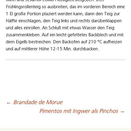
Mirin und Sesamöl etwas Flüssigkeit beigeben. Den
Frühlingsrollenteig so ausbreiten, das im vorderen Bereich eine
1 El große Portion plaziert werden kann, dann den Teig zur
Hälfte einschlagen, den Teig links und rechts darüberklappen
und alles einrollen. An Schluß mit etwas Wasser den Teig
zusammenkleben. Auf ein leicht gefettetes Backblech und mit
dem Eigelb bestreichen. Den Backofen auf 210 °C aufheizen
und auf mittlerer Höhe 12-15 Min. durchbacken.
←
Brandade de Morue
Beitragsnavigation
Pimentos mit Ingwer als Pinchos
→