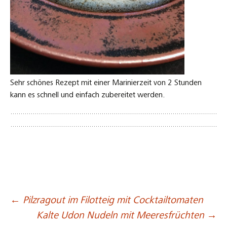
Sehr schönes Rezept mit einer Marinierzeit von 2 Stunden
kann es schnell und einfach zubereitet werden.
←
Pilzragout im Filotteig mit Cocktailtomaten
Beitragsnavigation
Kalte Udon Nudeln mit Meeresfrüchten
→