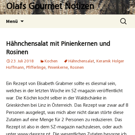
Zum
Olafs Gourmet Notizen
Inhalt
springen
Suchen
Menü
nach:
Hähnchensalat mit Pinienkernen und
Rosinen
23. Juli 2018
Kochen
Hähnchensalat
,
Keramik Holger
Hoffmann
,
Pfifferlinge
,
Pinienkerne
,
Rosinen
Ein Rezept von Elisabeth Grabmer sollte es diesmal sein,
welches in der letzten Woche im SZ-magazin veröffentlicht
war. Die Köchin kocht selber in der Waldschänke in
Grieskirchen bei Linz in Österreich. Das Rezept war zwar auf 8
Personen ausgelegt, was mich aber nicht daran störte diese
Zutaten auf eine Menge für 2 Personen zu reduzieren. Das
Rezept ist also in dem SZ-magazin nachzulesen, oder auch
unter www.dasreze.pt. Die wesentlichen Zutaten besorge ich