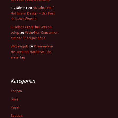
das Fest dazu/Weißweine
Iris Jähnert
zu
30 Jahre Olaf
Hoffmann Design – das Fest
dazu/Weißweine
Buildbox Crack full version
setup
zu
Wein-Plus Convention
auf der Theresienhöhe
Williamgob
zu
Weinreise in
Neuseeland Nordinsel, der
erste Tag
Kategorien
Kochen
Links
Reisen
Specials