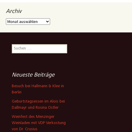
Archiv
Archiv
Suchen
nach:
Neueste Beiträge
Besuch bei Hallmann & Klee in
Berlin
Geburtstagsessen im Alois bei
Dallmayr und Rosina Ostler
Weinfest des Menzinger
Weinladen mit VDP Verkostung
von Dr. Crusius