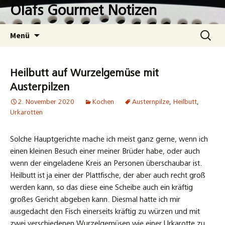
Zum
Olafs Gourmet Notizen
Inhalt
springen
Suchen
Menü
nach:
Heilbutt auf Wurzelgemüse mit
Austerpilzen
2. November 2020
Kochen
Austernpilze
,
Heilbutt
,
Urkarotten
Solche Hauptgerichte mache ich meist ganz gerne, wenn ich
einen kleinen Besuch einer meiner Brüder habe, oder auch
wenn der eingeladene Kreis an Personen überschaubar ist.
Heilbutt ist ja einer der Plattfische, der aber auch recht groß
werden kann, so das diese eine Scheibe auch ein kräftig
großes Gericht abgeben kann. Diesmal hatte ich mir
ausgedacht den Fisch einerseits kräftig zu würzen und mit
zwei verschiedenen Wurzelgemüsen wie einer Urkarotte zu