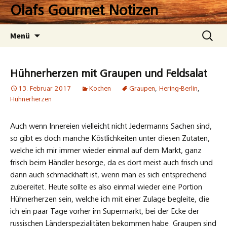
Zum
Olafs Gourmet Notizen
Inhalt
springen
Suchen
Menü
nach:
Hühnerherzen mit Graupen und Feldsalat
13. Februar 2017
Kochen
Graupen
,
Hering-Berlin
,
Hühnerherzen
Auch wenn Innereien vielleicht nicht Jedermanns Sachen sind,
so gibt es doch manche Köstlichkeiten unter diesen Zutaten,
welche ich mir immer wieder einmal auf dem Markt, ganz
frisch beim Händler besorge, da es dort meist auch frisch und
dann auch schmackhaft ist, wenn man es sich entsprechend
zubereitet. Heute sollte es also einmal wieder eine Portion
Hühnerherzen sein, welche ich mit einer Zulage begleite, die
ich ein paar Tage vorher im Supermarkt, bei der Ecke der
russischen Länderspezialitäten bekommen habe. Graupen sind