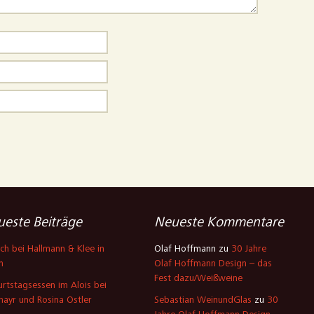
este Beiträge
Neueste Kommentare
ch bei Hallmann & Klee in
Olaf Hoffmann
zu
30 Jahre
n
Olaf Hoffmann Design – das
Fest dazu/Weißweine
rtstagsessen im Alois bei
mayr und Rosina Ostler
Sebastian WeinundGlas
zu
30