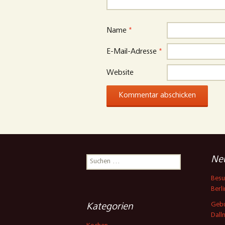
Name
*
E-Mail-Adresse
*
Website
Suchen
Neu
nach:
Besu
Berli
Gebu
Kategorien
Dall