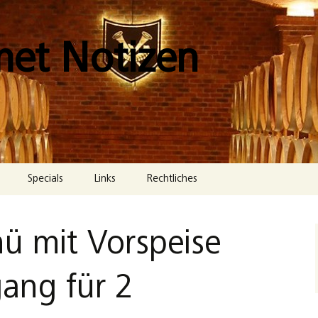
met Notizen
Specials
Links
Rechtliches
Impressum
ü mit Vorspeise
Datenschutzerklärung
Cookie-Richtlinie (EU)
ang für 2