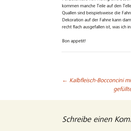
kommen manche Teile auf den Teller
Quallen sind beispielsweise die Fahne
Dekoration auf der Fahne kann damit
recht flach ausgefallen ist, was ich 
Bon appetit!
←
Kalbfleisch-Bocconcini mi
Beitragsnavigation
gefüllt
Schreibe einen Ko