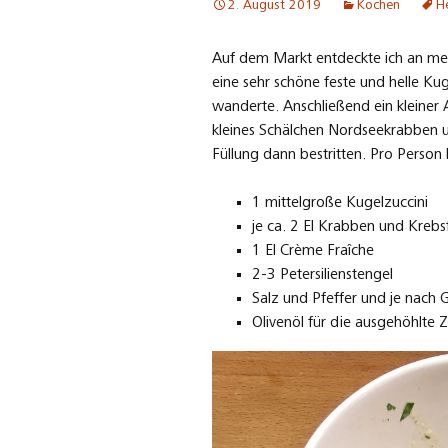
2. August 2019
Kochen
H
Auf dem Markt entdeckte ich an m
eine sehr schöne feste und helle Kug
wanderte. Anschließend ein kleiner
kleines Schälchen Nordseekrabben u
Füllung dann bestritten. Pro Person 
1 mittelgroße Kugelzuccini
je ca. 2 El Krabben und Krebsf
1 El Crème Fraîche
2-3 Petersilienstengel
Salz und Pfeffer und je nach
Olivenöl für die ausgehöhlte Z