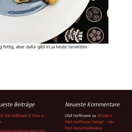
fettig, aber dafür gibt es ja heute Servietten.
este Beiträge
Neueste Kommentare
ch bei Hallmann & Klee in
Olaf Hoffmann
zu
30 Jahre
n
Olaf Hoffmann Design – das
Fest dazu/Weißweine
rtstagsessen im Alois bei