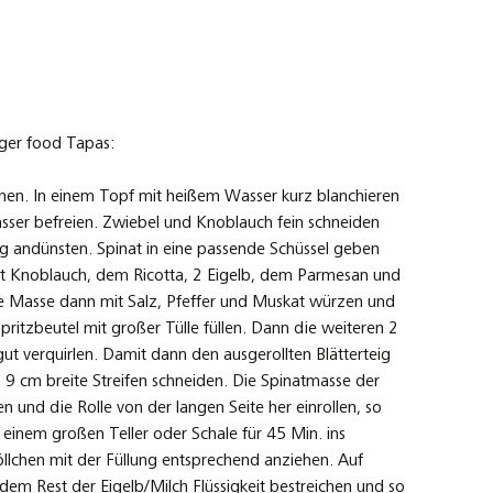
nger food Tapas:
chen. In einem Topf mit heißem Wasser kurz blanchieren
ser befreien. Zwiebel und Knoblauch fein schneiden
sig andünsten. Spinat in eine passende Schüssel geben
t Knoblauch, dem Ricotta, 2 Eigelb, dem Parmesan und
e Masse dann mit Salz, Pfeffer und Muskat würzen und
ritzbeutel mit großer Tülle füllen. Dann die weiteren 2
gut verquirlen. Damit dann den ausgerollten Blätterteig
a. 9 cm breite Streifen schneiden. Die Spinatmasse der
 und die Rolle von der langen Seite her einrollen, so
f einem großen Teller oder Schale für 45 Min. ins
öllchen mit der Füllung entsprechend anziehen. Auf
 dem Rest der Eigelb/Milch Flüssigkeit bestreichen und so