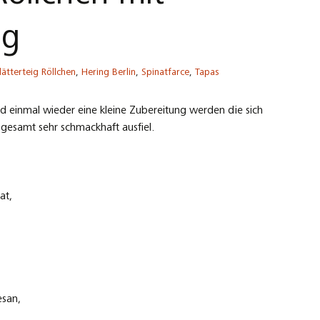
ng
lätterteig Röllchen
,
Hering Berlin
,
Spinatfarce
,
Tapas
d einmal wieder eine kleine Zubereitung werden die sich
sgesamt sehr schmackhaft ausfiel.
at,
esan,