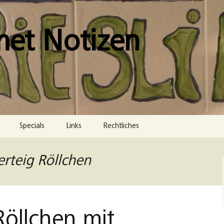
met Notizen
Specials
Links
Rechtliches
Impressum
erteig Röllchen
Datenschutzerklärung
Cookie-Richtlinie (EU)
Röllchen mit