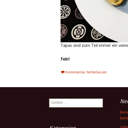
Tapas sind zum Teil immer ein wenig 
Fein!
Kommentar hinterlassen
Suchen
Neu
nach:
Besu
Berli
Gebu