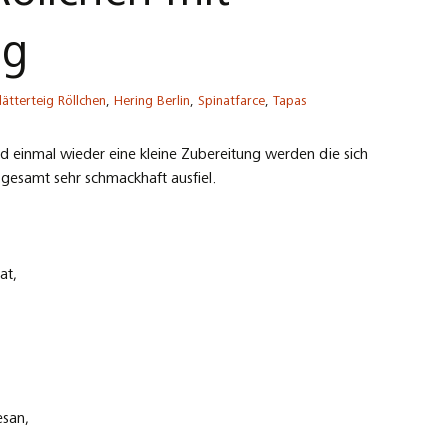
ng
lätterteig Röllchen
,
Hering Berlin
,
Spinatfarce
,
Tapas
d einmal wieder eine kleine Zubereitung werden die sich
sgesamt sehr schmackhaft ausfiel.
at,
esan,