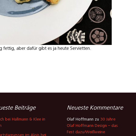
fettig, aber dafür gibt es ja heute Servietten.
este Beiträge
Neueste Kommentare
ch bei Hallmann & Klee in
Olaf Hoffmann
zu
30 Jahre
n
Olaf Hoffmann Design – das
Fest dazu/Weißweine
rtstagsessen im Alois bei