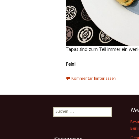
Tapas sind zum Teil immer ein wenig 
Fein!
Kommentar hinterlassen
Suchen
Neu
nach:
Besu
Berli
Gebu