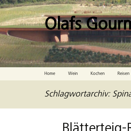
Zum
Inhalt
springen
Olafs Gour
Home
Wein
Kochen
Reisen
Schlagwortarchiv: Spina
Blätterteig-