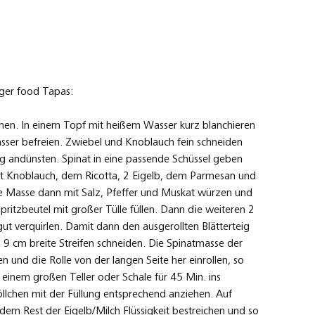
nger food Tapas:
chen. In einem Topf mit heißem Wasser kurz blanchieren
ser befreien. Zwiebel und Knoblauch fein schneiden
sig andünsten. Spinat in eine passende Schüssel geben
t Knoblauch, dem Ricotta, 2 Eigelb, dem Parmesan und
e Masse dann mit Salz, Pfeffer und Muskat würzen und
ritzbeutel mit großer Tülle füllen. Dann die weiteren 2
gut verquirlen. Damit dann den ausgerollten Blätterteig
a. 9 cm breite Streifen schneiden. Die Spinatmasse der
 und die Rolle von der langen Seite her einrollen, so
f einem großen Teller oder Schale für 45 Min. ins
öllchen mit der Füllung entsprechend anziehen. Auf
 dem Rest der Eigelb/Milch Flüssigkeit bestreichen und so