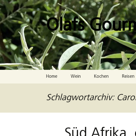
Zum
Inhalt
springen
Olafs Gour
Home
Wein
Kochen
Reisen
Schlagwortarchiv: Carol
Süd Afrika, 