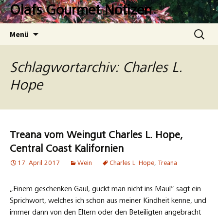
Zum
Olafs Gourmet Notizen
Inhalt
springen
Suchen
Menü
nach:
Schlagwortarchiv: Charles L.
Hope
Treana vom Weingut Charles L. Hope,
Central Coast Kalifornien
17. April 2017
Wein
Charles L. Hope
,
Treana
„Einem geschenken Gaul, guckt man nicht ins Maul“ sagt ein
Sprichwort, welches ich schon aus meiner Kindheit kenne, und
immer dann von den Eltern oder den Beteiligten angebracht