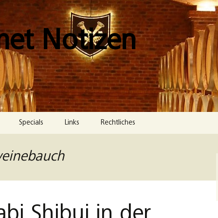
met Notizen
Specials
Links
Rechtliches
Impressum
weinebauch
Datenschutzerklärung
Cookie-Richtlinie (EU)
bi Shibui in der