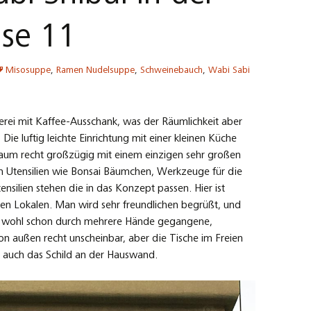
sse 11
Misosuppe
,
Ramen Nudelsuppe
,
Schweinebauch
,
Wabi Sabi
kerei mit Kaffee-Ausschank, was der Räumlichkeit aber
Die luftig leichte Einrichtung mit einer kleinen Küche
traum recht großzügig mit einem einzigen sehr großen
en Utensilien wie Bonsai Bäumchen, Werkzeuge für die
nsilien stehen die in das Konzept passen. Hier ist
igen Lokalen. Man wird sehr freundlichen begrüßt, und
da wohl schon durch mehrere Hände gegangene,
on außen recht unscheinbar, aber die Tische im Freien
r auch das Schild an der Hauswand.