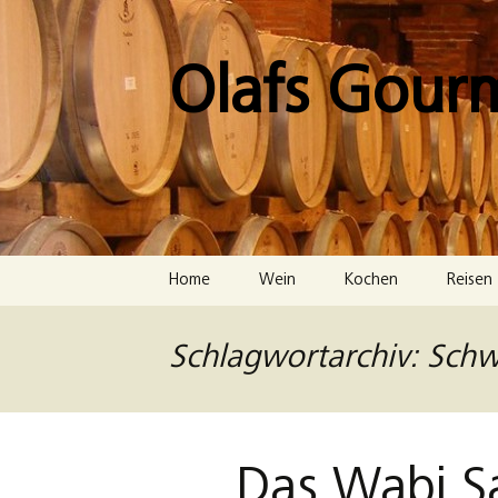
Zum
Inhalt
springen
Olafs Gour
Home
Wein
Kochen
Reisen
Schlagwortarchiv: Sch
Das Wabi Sa