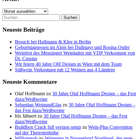
Archiv
Suchen
nach:
Neueste Beiträge
Besuch bei Hallmann & Klee in Berlin
Geburtstagsessen im Alois bei Dallmayr und Rosina Ostler
Weinfest des Menzinger Weinladen mit VDP Verkostung von
Dr. Crusius
Wir feiern 40 Jahre OH Design in Wien mit dem Team
Süßwein Verkostung mit 12 Weinen aus 4 Ländern
Neueste Kommentare
Olaf Hoffmann
zu
30 Jahre Olaf Hoffmann Design – das Fest
dazu/Weißweine
Sebastian WeinundGlas
zu
30 Jahre Olaf Hoffmann Design –
das Fest dazu/Weißweine
Iris Jähnert
zu
30 Jahre Olaf Hoffmann Design – das Fest
dazu/Weißweine
Buildbox Crack full version setup
zu
Wein-Plus Convention
auf der Theresienhöhe
Williamgob
zu
Weinreise in Neuseeland Nordinsel, der erste