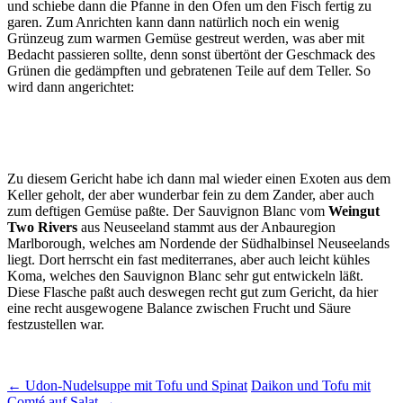
und schiebe dann die Pfanne in den Ofen um den Fisch fertig zu
garen. Zum Anrichten kann dann natürlich noch ein wenig
Grünzeug zum warmen Gemüse gestreut werden, was aber mit
Bedacht passieren sollte, denn sonst übertönt der Geschmack des
Grünen die gedämpften und gebratenen Teile auf dem Teller. So
wird dann angerichtet:
Zu diesem Gericht habe ich dann mal wieder einen Exoten aus dem
Keller geholt, der aber wunderbar fein zu dem Zander, aber auch
zum deftigen Gemüse paßte. Der Sauvignon Blanc vom
Weingut
Two Rivers
aus Neuseeland stammt aus der Anbauregion
Marlborough, welches am Nordende der Südhalbinsel Neuseelands
liegt. Dort herrscht ein fast mediterranes, aber auch leicht kühles
Koma, welches den Sauvignon Blanc sehr gut entwickeln läßt.
Diese Flasche paßt auch deswegen recht gut zum Gericht, da hier
eine recht ausgewogene Balance zwischen Frucht und Säure
festzustellen war.
Beitragsnavigation
←
Udon-Nudelsuppe mit Tofu und Spinat
Daikon und Tofu mit
Comté auf Salat
→