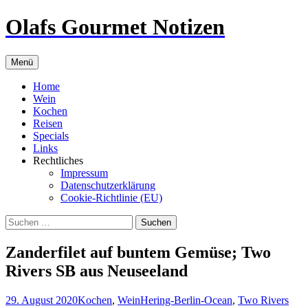
Zum
Olafs Gourmet Notizen
Inhalt
springen
Menü
Home
Wein
Kochen
Reisen
Specials
Links
Rechtliches
Impressum
Datenschutzerklärung
Cookie-Richtlinie (EU)
Suchen
nach:
Zanderfilet auf buntem Gemüse; Two
Rivers SB aus Neuseeland
29. August 2020
Kochen
,
Wein
Hering-Berlin-Ocean
,
Two Rivers