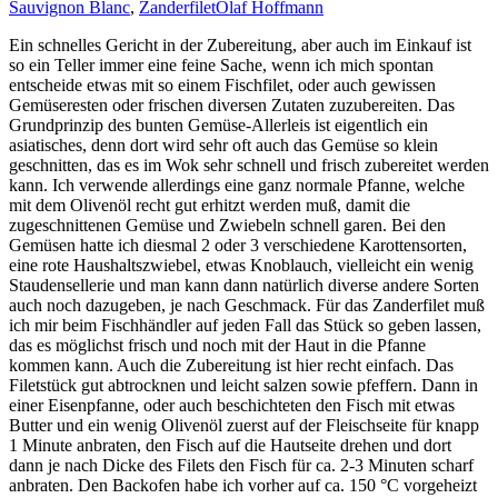
Sauvignon Blanc
,
Zanderfilet
Olaf Hoffmann
Ein schnelles Gericht in der Zubereitung, aber auch im Einkauf ist
so ein Teller immer eine feine Sache, wenn ich mich spontan
entscheide etwas mit so einem Fischfilet, oder auch gewissen
Gemüseresten oder frischen diversen Zutaten zuzubereiten. Das
Grundprinzip des bunten Gemüse-Allerleis ist eigentlich ein
asiatisches, denn dort wird sehr oft auch das Gemüse so klein
geschnitten, das es im Wok sehr schnell und frisch zubereitet werden
kann. Ich verwende allerdings eine ganz normale Pfanne, welche
mit dem Olivenöl recht gut erhitzt werden muß, damit die
zugeschnittenen Gemüse und Zwiebeln schnell garen. Bei den
Gemüsen hatte ich diesmal 2 oder 3 verschiedene Karottensorten,
eine rote Haushaltszwiebel, etwas Knoblauch, vielleicht ein wenig
Staudensellerie und man kann dann natürlich diverse andere Sorten
auch noch dazugeben, je nach Geschmack. Für das Zanderfilet muß
ich mir beim Fischhändler auf jeden Fall das Stück so geben lassen,
das es möglichst frisch und noch mit der Haut in die Pfanne
kommen kann. Auch die Zubereitung ist hier recht einfach. Das
Filetstück gut abtrocknen und leicht salzen sowie pfeffern. Dann in
einer Eisenpfanne, oder auch beschichteten den Fisch mit etwas
Butter und ein wenig Olivenöl zuerst auf der Fleischseite für knapp
1 Minute anbraten, den Fisch auf die Hautseite drehen und dort
dann je nach Dicke des Filets den Fisch für ca. 2-3 Minuten scharf
anbraten. Den Backofen habe ich vorher auf ca. 150 °C vorgeheizt