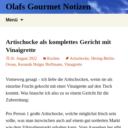
Zum
Olafs Gourmet Notizen
Inhalt
springen
Suchen
Menü
nach:
Artischocke als komplettes Gericht mit
Vinaigrette
26. August 2022
Kochen
Artischocke
,
Hering-Berlin-
Ocean
,
Keramik Holger Hoffmann
,
Vinaigrette
Vorneweg gesagt – ich liebe die Artischocken, wenn sie als
einzelne Frucht gekocht mit einer Vinaigrette auf den Tisch
kommt. Was brauche ich also zu so einem Gericht für die
Zubereitung:
Pro Person 1 große Artischocke, welche möglichst frisch sein
sollte, was man inzwischen auch auf einem gut sortierten Markt
wie dem Viktualienmarkt erhalten kann. Vom Aussehen her gibt