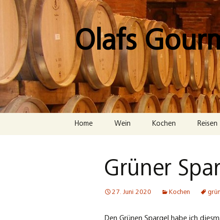
Zum
Inhalt
springen
Olafs Gour
Home
Wein
Kochen
Reisen
Grüner Sparg
27. Juni 2020
Kochen
grü
Den Grünen Spargel habe ich diesm