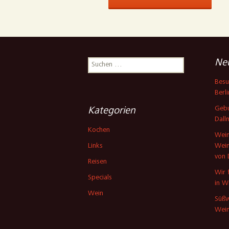
Suchen
Neu
nach:
Besu
Berli
Gebu
Kategorien
Dall
Kochen
Wein
Links
Wein
von 
Reisen
Wir 
Specials
in W
Wein
Süßw
Wein