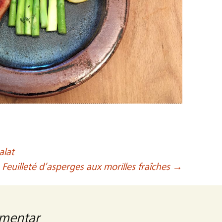
alat
Feuilleté d’asperges aux morilles fraîches
→
mmentar