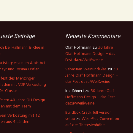
este Beiträge
Neueste Kommentare
ch bei Hallmann & Klee in
Olaf Hoffmann
zu
30 Jahre
n
Olaf Hoffmann Design – das
Fest dazu/Weißweine
rtstagsessen im Alois bei
mayr und Rosina Ostler
Sebastian WeinundGlas
zu
30
Jahre Olaf Hoffmann Design –
fest des Menzinger
das Fest dazu/Weißweine
laden mit VDP Verkostung
Dr. Crusius
Iris Jähnert
zu
30 Jahre Olaf
Hoffmann Design – das Fest
feiern 40 Jahre OH Design
dazu/Weißweine
ien mit dem Team
Buildbox Crack full version
ein Verkostung mit 12
setup
zu
Wein-Plus Convention
en aus 4 Ländern
auf der Theresienhöhe