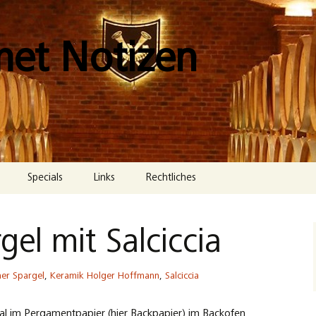
met Notizen
Specials
Links
Rechtliches
Impressum
el mit Salciccia
Datenschutzerklärung
Cookie-Richtlinie (EU)
ner Spargel
,
Keramik Holger Hoffmann
,
Salciccia
al im Pergamentpapier (hier Backpapier) im Backofen